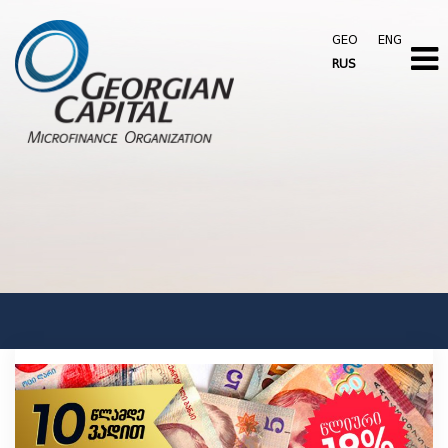
GEO
ENG
RUS